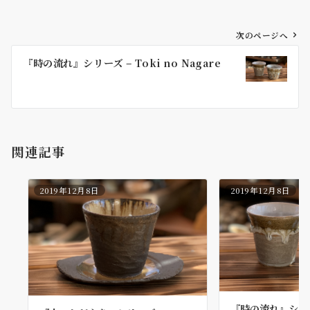
投
次のページへ
稿
『時の流れ』シリーズ – Toki no Nagare
ナ
ビ
ゲ
ー
シ
関連記事
ョ
ン
2019年12月8日
2019年12月8日
『時の流れ』シリーズ